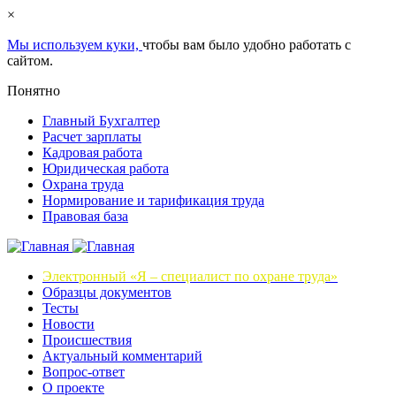
×
Мы используем куки,
чтобы вам было удобно работать с
сайтом.
Понятно
Главный Бухгалтер
Расчет зарплаты
Кадровая работа
Юридическая работа
Охрана труда
Нормирование и тарификация труда
Правовая база
Электронный «Я – специалист по охране труда»
Образцы документов
Тесты
Новости
Происшествия
Актуальный комментарий
Вопрос-ответ
О проекте