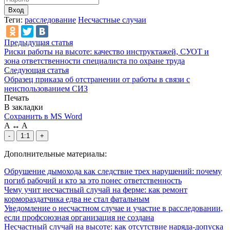
Вход
Теги:
расследование
Несчастные случаи
Предыдущая статья
Риски работы на высоте: качество инструктажей, СУОТ и
зона ответственности специалиста по охране труда
Следующая статья
Образец приказа об отстранении от работы в связи с
неиспользованием СИЗ
Печать
В закладки
Сохранить в MS Word
A
↔
A
-
1:1
+
Дополнительные материалы:
Обрушение дымохода как следствие трех нарушений: почему
погиб рабочий и кто за это понес ответственность
Чему учит несчастный случай на ферме: как ремонт
кормораздатчика едва не стал фатальным
Уведомление о несчастном случае и участие в расследовании,
если профсоюзная организация не создана
Несчастный случай на высоте: как отсутствие наряда-допуска