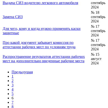
Выдача СИЗ водителю легкового автомобиля
сентябрь
2024
№ 18
Замена СИЗ
сентябрь
2024
№ 17
Для чего, кому и когда нужно применять каски
сентябрь
защитные
2024
№ 17
Про какой документ забывает комиссия по
сентябрь
аттестации рабочих мест по условиям труда
2024
№ 15
Распространение результатов аттестации рабочих
август
мест на дополнительно введенные рабочие места
2024
Предыдущая
1
2
3
4
5
6
7
8