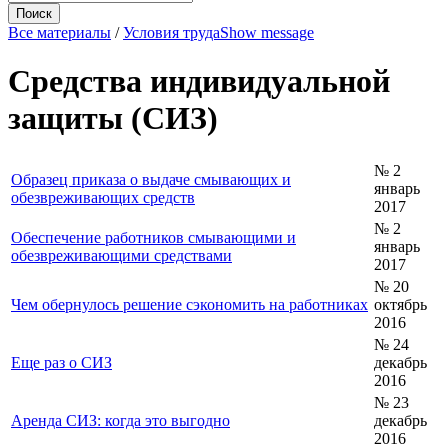
Все материалы
/
Условия труда
Show message
Средства индивидуальной
защиты (СИЗ)
№ 2
Образец приказа о выдаче смывающих и
январь
обезвреживающих средств
2017
№ 2
Обеспечение работников смывающими и
январь
обезвреживающими средствами
2017
№ 20
Чем обернулось решение сэкономить на работниках
октябрь
2016
№ 24
Еще раз о СИЗ
декабрь
2016
№ 23
Аренда СИЗ: когда это выгодно
декабрь
2016