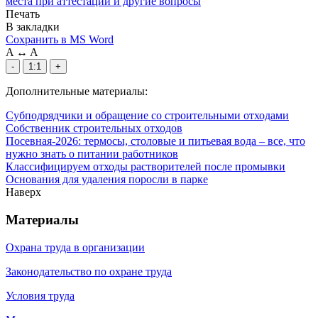
места при аттестации и другие вопросы
Печать
В закладки
Сохранить в MS Word
A
↔
A
-
1:1
+
Дополнительные материалы:
Субподрядчики и обращение со строительными отходами
Собственник строительных отходов
Посевная-2026: термосы, столовые и питьевая вода – все, что
нужно знать о питании работников
Классифицируем отходы растворителей после промывки
Основания для удаления поросли в парке
Наверх
Материалы
Охрана труда в организации
Законодательство по охране труда
Условия труда