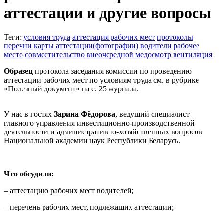
аттестации и другие вопросы
Теги:
условия труда
аттестация рабочих мест
протоколы
перечни
карты аттестации(фотографии)
водители
рабочее
место
совместительство
внеочередной медосмотр
вентиляция
Образец
протокола заседания комиссии по проведению
аттестации рабочих мест по условиям труда см. в рубрике
«Полезный документ» на с. 25 журнала.
У нас в гостях
Зарина Фёдорова
, ведущий специалист
главного управления инвестиционно-производственной
деятельности и административно-хозяйственных вопросов
Национальной академии наук Республики Беларусь.
Что обсудили:
– аттестацию рабочих мест водителей;
– перечень рабочих мест, подлежащих аттестации;