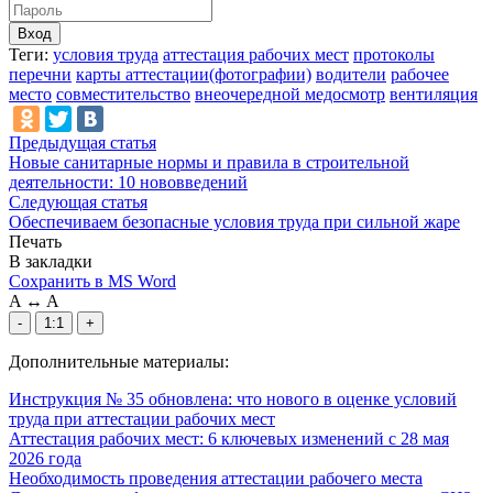
Вход
Теги:
условия труда
аттестация рабочих мест
протоколы
перечни
карты аттестации(фотографии)
водители
рабочее
место
совместительство
внеочередной медосмотр
вентиляция
Предыдущая статья
Новые санитарные нормы и правила в строительной
деятельности: 10 нововведений
Следующая статья
Обеспечиваем безопасные условия труда при сильной жаре
Печать
В закладки
Сохранить в MS Word
A
↔
A
-
1:1
+
Дополнительные материалы:
Инструкция № 35 обновлена: что нового в оценке условий
труда при аттестации рабочих мест
Аттестация рабочих мест: 6 ключевых изменений с 28 мая
2026 года
Необходимость проведения аттестации рабочего места