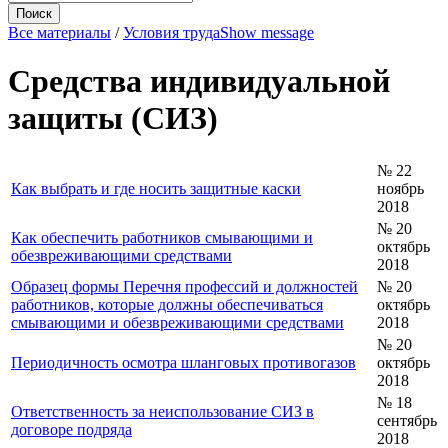
Все материалы
/
Условия труда
Show message
Средства индивидуальной
защиты (СИЗ)
№ 22
Как выбрать и где носить защитные каски
ноябрь
2018
№ 20
Как обеспечить работников смывающими и
октябрь
обезвреживающими средствами
2018
Образец формы Перечня профессий и должностей
№ 20
работников, которые должны обеспечиваться
октябрь
смывающими и обезвреживающими средствами
2018
№ 20
Периодичность осмотра шланговых противогазов
октябрь
2018
№ 18
Ответственность за неиспользование СИЗ в
сентябрь
договоре подряда
2018