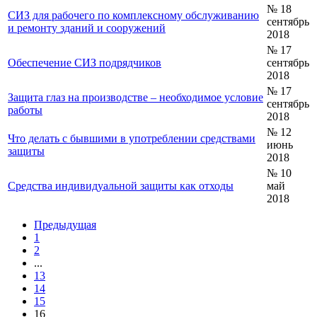
№ 18
СИЗ для рабочего по комплексному обслуживанию
сентябрь
и ремонту зданий и сооружений
2018
№ 17
Обеспечение СИЗ подрядчиков
сентябрь
2018
№ 17
Защита глаз на производстве – необходимое условие
сентябрь
работы
2018
№ 12
Что делать с бывшими в употреблении средствами
июнь
защиты
2018
№ 10
Средства индивидуальной защиты как отходы
май
2018
Предыдущая
1
2
...
13
14
15
16