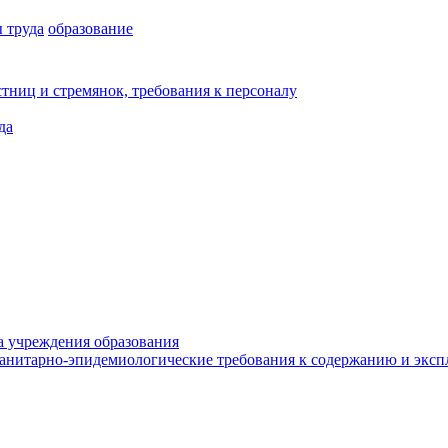
 труда
образование
стниц и стремянок, требования к персоналу
да
а учреждения образования
санитарно-эпидемиологические требования к содержанию и экс