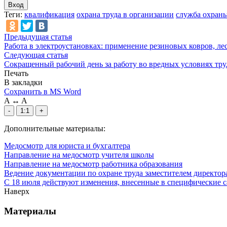
Вход
Теги:
квалификация
охрана труда в организации
служба охраны
Предыдущая статья
Работа в электроустановках: применение резиновых ковров, ле
Следующая статья
Сокращенный рабочий день за работу во вредных условиях тру
Печать
В закладки
Сохранить в MS Word
A
↔
A
-
1:1
+
Дополнительные материалы:
Медосмотр для юриста и бухгалтера
Направление на медосмотр учителя школы
Направление на медосмотр работника образования
Ведение документации по охране труда заместителем директор
С 18 июля действуют изменения, внесенные в специфические 
Наверх
Материалы