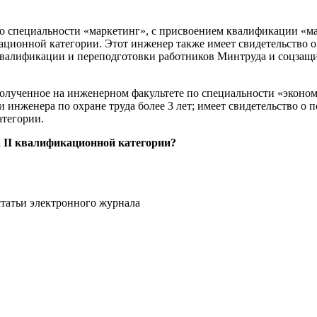
о специальности «маркетинг», с присвоением квалификации «ма
икационной категории. Этот инженер также имеет свидетельство
валификации и переподготовки работников Минтруда и соцзащит
полученное на инженерном факультете по специальности «эконо
 инженера по охране труда более 3 лет; имеет свидетельство о
атегории.
а II квалификационной категории?
статьи электронного журнала