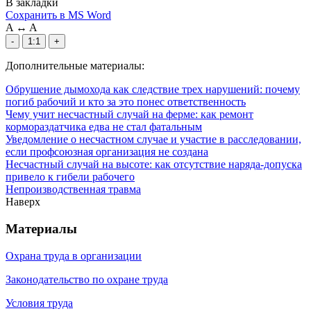
В закладки
Сохранить в MS Word
A
↔
A
-
1:1
+
Дополнительные материалы:
Обрушение дымохода как следствие трех нарушений: почему
погиб рабочий и кто за это понес ответственность
Чему учит несчастный случай на ферме: как ремонт
кормораздатчика едва не стал фатальным
Уведомление о несчастном случае и участие в расследовании,
если профсоюзная организация не создана
Несчастный случай на высоте: как отсутствие наряда-допуска
привело к гибели рабочего
Непроизводственная травма
Наверх
Материалы
Охрана труда в организации
Законодательство по охране труда
Условия труда