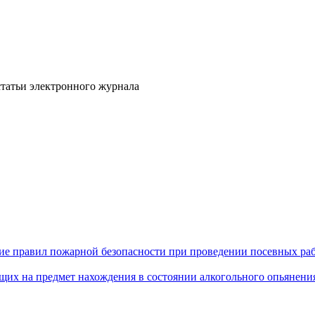
статьи электронного журнала
ние правил пожарной безопасности при проведении посевных ра
щих на предмет нахождения в состоянии алкогольного опьянени