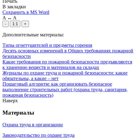
Печать
В закладки
Сохранить в MS Word
A
↔
A
-
1:1
+
Дополнительные материалы:
Типы огнетушителей и предметы горения
Десять основных изменений в Общих требованиях пожарной
безопасности
Какие требования по пожарной безопасности предъявляются
к хранению веществ и материалов на складах
Журналы по охране труда и пожарной безопасности: какие
обязательны, а какие – нет
Пошаговый алгоритм: как организовать безопасное
выполнение строительных работ (охрана труда, санитария,
пожарная безопасность)
Наверх
Материалы
Охрана труда в организации
Законодательство по охране труда